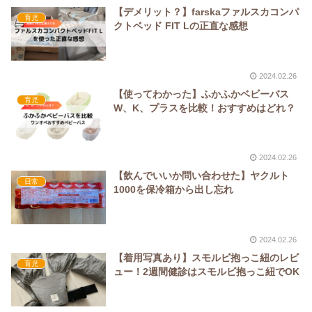
【デメリット？】farskaファルスカコンパ
育児
クトベッド FIT Lの正直な感想
2024.02.26
【使ってわかった】ふかふかベビーバス
育児
W、K、プラスを比較！おすすめはどれ？
2024.02.26
【飲んでいいか問い合わせた】ヤクルト
日常
1000を保冷箱から出し忘れ
2024.02.26
【着用写真あり】スモルビ抱っこ紐のレビ
育児
ュー！2週間健診はスモルビ抱っこ紐でOK