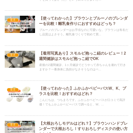
【使ってわかった】ブラウンとブルーノのブレンダ
育児
ーを比較！離乳食作りにおすすめはどっち？
ブルーノのブレンダーはお手頃なのに可愛いな。ブラウンは有名だ
し品質はよさそう。離乳食づくりで初めて買...
【着用写真あり】スモルビ抱っこ紐のレビュー！2
育児
週間健診はスモルビ抱っこ紐でOK
産後の2週間健診、1ヶ月健診でどうやって赤ちゃんを連れて行き
ますか？一番身体に負担がなさそうなのはベ...
【使ってわかった】ふかふかベビーバスW、K、プ
育児
ラスを比較！おすすめはどれ？
こんにちは、つちまろです。ふかふかベビーバスが口コミで高評
価！でもふかふかベビーバスで調べると、W、...
【大根おろしモデルはどれ？】ブラウンハンドブレ
育児
ンダーで大根おろし！すりおろしディスクの使い方