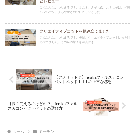
とレビュー
こんにちは、つちまろです。さんま、みぞれ煮、おろしそば。和風
ハンバーグ。まろやかさの中にピリッとした...
クリエイティブコットを組み立てました
育児
こんにちは、つちまろです。先日、クリエイティブコットlongを組
み立てました。その時の様子を写真付き...
【デメリット？】farskaファルスカコン
パクトベッド FIT Lの正直な感想
【長く使えるのはどれ？】farskaファル
スカコンパクトベッドの選び方
ホーム
キッチン