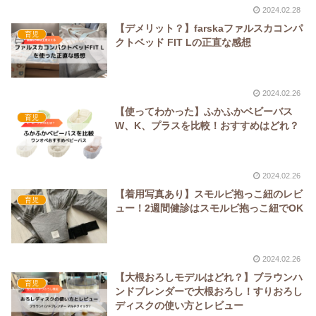
2024.02.28
【デメリット？】farskaファルスカコンパ
育児
クトベッド FIT Lの正直な感想
2024.02.26
【使ってわかった】ふかふかベビーバス
育児
W、K、プラスを比較！おすすめはどれ？
2024.02.26
【着用写真あり】スモルビ抱っこ紐のレビ
育児
ュー！2週間健診はスモルビ抱っこ紐でOK
2024.02.26
【大根おろしモデルはどれ？】ブラウンハ
育児
ンドブレンダーで大根おろし！すりおろし
ディスクの使い方とレビュー