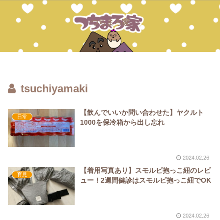
つちまろ家
tsuchiyamaki
【飲んでいいか問い合わせた】ヤクルト
日常
1000を保冷箱から出し忘れ
2024.02.26
【着用写真あり】スモルビ抱っこ紐のレビ
育児
ュー！2週間健診はスモルビ抱っこ紐でOK
2024.02.26